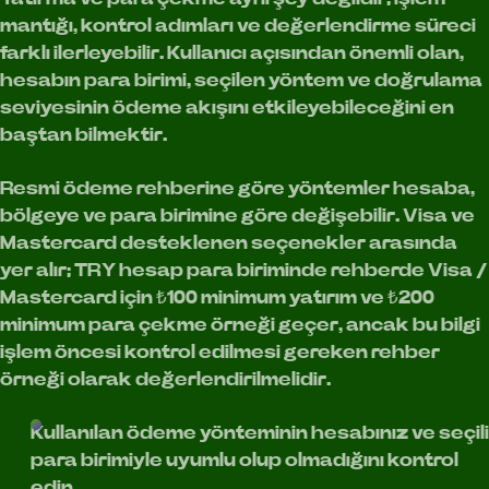
mantığı, kontrol adımları ve değerlendirme süreci
farklı ilerleyebilir. Kullanıcı açısından önemli olan,
hesabın para birimi, seçilen yöntem ve doğrulama
seviyesinin ödeme akışını etkileyebileceğini en
baştan bilmektir.
Resmi ödeme rehberine göre yöntemler hesaba,
bölgeye ve para birimine göre değişebilir. Visa ve
Mastercard desteklenen seçenekler arasında
yer alır; TRY hesap para biriminde rehberde Visa /
Mastercard için ₺100 minimum yatırım ve ₺200
minimum para çekme örneği geçer, ancak bu bilgi
işlem öncesi kontrol edilmesi gereken rehber
örneği olarak değerlendirilmelidir.
Kullanılan ödeme yönteminin hesabınız ve seçili
para birimiyle uyumlu olup olmadığını kontrol
edin.