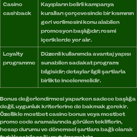
Casino
Kayıpların belirli kampanya
cashback
kuralları çerçevesinde bir kısmının
geri verilmesini konu alabilen
promosyon başlığıdır; resmi
içeriklerde yer alır.
Loyalty
Düzenli kullanımda avantaj yapısı
programme
sunabilen sadakat programı
bilgisidir; detaylar ilgili şartlarla
birlikte incelenmelidir.
Bonus değerlendirmesi yaparken sadece başlığa
değil, uygunluk kriterlerine de bakmak gerekir.
Özellikle mostbet casino bonus veya mostbet
promo code aramalarında görülen tekliflerin,
hesap durumu ve dönemsel şartlara bağlı olarak