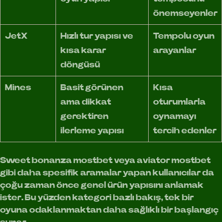
önemseyenler
JetX
Hızlı tur yapısı ve
Tempolu oyun
kısa karar
arayanlar
döngüsü
Mines
Basit görünen
Kısa
ama dikkat
oturumlarla
gerektiren
oynamayı
ilerleme yapısı
tercih edenler
Sweet bonanza mostbet veya aviator mostbet
gibi daha spesifik aramalar yapan kullanıcılar da
çoğu zaman önce genel ürün yapısını anlamak
ister. Bu yüzden kategori bazlı bakış, tek bir
oyuna odaklanmaktan daha sağlıklı bir başlangıç