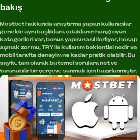
bakış
Mostbet hakkında araştırma yapan kullanıcılar
genelde aynı başlıklara odaklanır: hangi oyun
kategorileri var, bonus yapısı nasıl ilerliyor, hesap
açmak zor mu, TRY ile kullanım beklentisi nedir ve
mobil tarafta deneyim ne kadar pratik olabilir. Bu
sayfa, tam olarak bu temel sorulara net ve
taranabilir bir çerçeve sunmak için hazırlanmıştır.