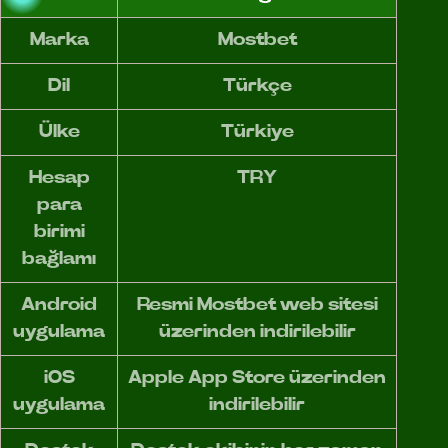
Marka
Mostbet
Dil
Türkçe
Ülke
Türkiye
Hesap
TRY
para
birimi
bağlamı
Android
Resmi Mostbet web sitesi
uygulama
üzerinden indirilebilir
iOS
Apple App Store üzerinden
uygulama
indirilebilir