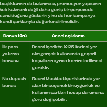
başlıklarının da bulunması, promosyon yapısının
tek katmanlı değil daha geniş bir çerçevede
sunulduğunu gösterir; yine de her kampanya
kendi şartlarıyla değerlendirilmelidir.
Bonus türü
Genel açıklama
İlk para
Resmi içerikte %125 ifadesi yer
yatırma
alır; gerçek kullanımda geçerli
bonusu
koşulların ayrıca kontrol edilmesi
gerekir.
No deposit
Resmi Mostbet içeriklerinde yer
bonus
alan bir seçenektir; uygunluk ve
kullanım şartları hesap durumuna
göre değişebilir.