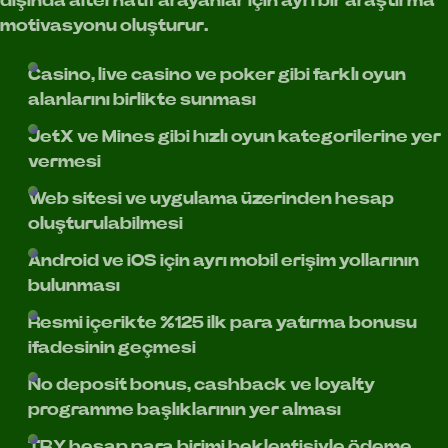
dışında alternatif arayanlar için ayrı bir araştırma
motivasyonu oluşturur.
Casino, live casino ve poker gibi farklı oyun
alanlarını birlikte sunması
JetX ve Mines gibi hızlı oyun kategorilerine yer
vermesi
Web sitesi ve uygulama üzerinden hesap
oluşturulabilmesi
Android ve iOS için ayrı mobil erişim yollarının
bulunması
Resmi içerikte %125 ilk para yatırma bonusu
ifadesinin geçmesi
No deposit bonus, cashback ve loyalty
programme başlıklarının yer alması
TRY hesap para birimi beklentisiyle ödeme